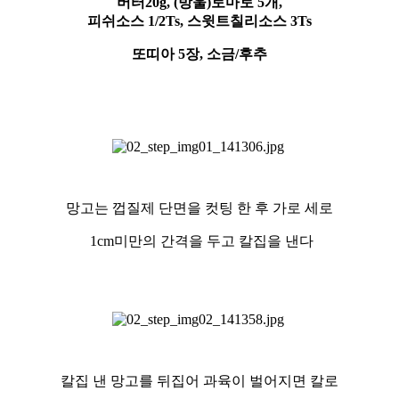
버터20g, (방울)토마토 5개,
피쉬소스 1/2Ts, 스윗트칠리소스 3Ts
또띠아 5장, 소금/후추
망고는 껍질제 단면을 컷팅 한 후 가로 세로
1cm미만의 간격을 두고 칼집을 낸다
칼집 낸 망고를 뒤집어 과육이 벌어지면 칼로