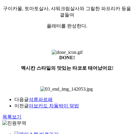
구이카몰, 토마토살사, 샤워크림살사와 그릴한 파프리카 등을
곁들여
플래터를 완성한다.
DONE!
멕시칸 스타일의 맛있는 타코로 태어났어요!
다음글
석류파르페
이전글
아보카도 차돌박이 덮밥
목록보기