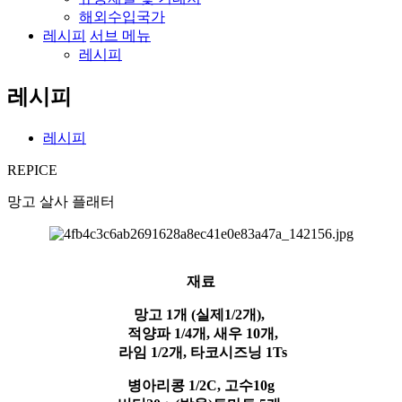
해외수입국가
레시피
서브 메뉴
레시피
레시피
레시피
REPICE
망고 살사 플래터
재료
망고 1개 (실제1/2개),
적양파 1/4개
,
새우 10개,
라임 1/2개
, 타코시즈닝 1Ts
병아리콩 1/2C, 고수10g