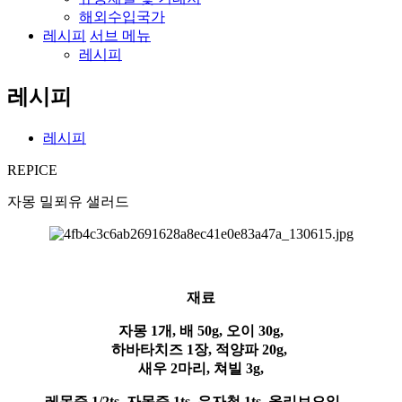
해외수입국가
레시피
서브 메뉴
레시피
레시피
레시피
REPICE
자몽 밀푀유 샐러드
재료
자몽 1개, 배 50g, 오이 30g,
하바타치즈 1장, 적양파 20g,
새우 2마리, 쳐빌 3g,
레몬즙 1/2ts, 자몽즙 1ts, 유자청 1ts, 올리브오일,