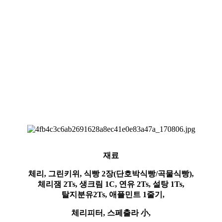
재료
체리, 그린키위, 식빵 2장(단호박식빵/곡물식빵),
체리잼 2Ts, 생크림 1C, 연유 2Ts, 설탕 1Ts,
탈지분유2Ts, 애플민트 1줄기,
체리피터, 스페출라 小,