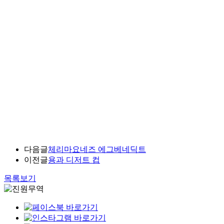
다음글
체리마요네즈 에그베네딕트
이전글
용과 디저트 컵
목록보기