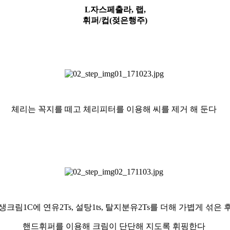
L자스페출라, 랩,
휘퍼/컵(젖은행주)
체리는 꼭지를 떼고 체리피터를 이용해 씨를 제거 해 둔다
생크림1C에 연유2Ts, 설탕1ts,
탈지분유2Ts를 더해 가볍게 섞은 
핸드휘퍼를 이용해 크림이 단단해 지도록
휘핑한다